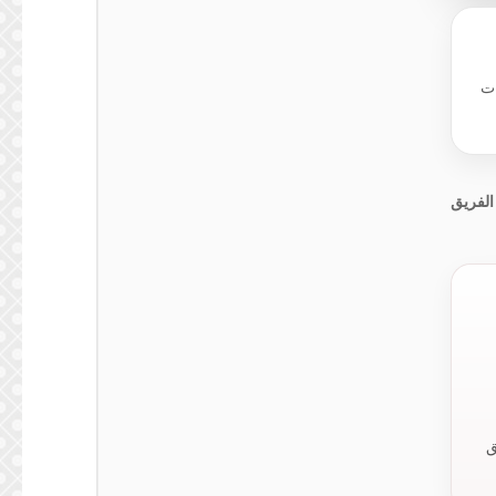
ات
الفريق
ق