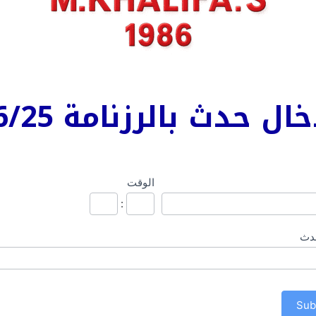
ال حدث بالرزنامة 26/25
الوقت
ة
:
يق
حدث
م
2026/
Sub