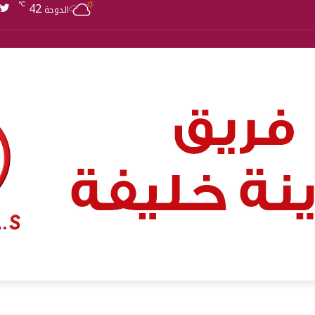
42
℃
الدوحة