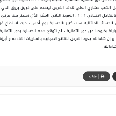
أضاع الفريق عدة فرص للتسجيل لينتهي الشوط بالتعادل الايجابي 1 : 1 ، الشوط
ن الخسائر المتتاليه سبب كبير بالخسارة يوم أمس ، حيث استطاع فر
 بخروجنا من دور الثمانية ، لم نتوقع هذه الخسارة بدور الثمان
إن شاءالله يعود الفريق للنتائج الايجابية بالمباريات القادمة و أبرز
اءالله .
طباعة