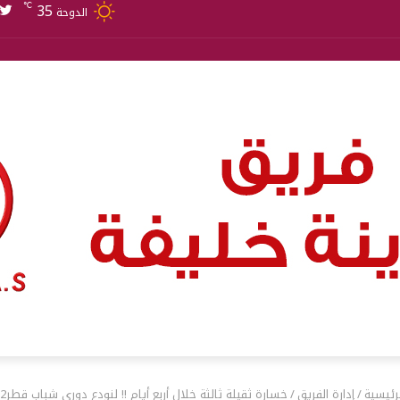
35
℃
الدوحة
رئيسية
/
إدارة الفريق
/
خسارة ثقيلة ثالثة خلال أربع أيام !! لنودع دوري شباب قطر2022