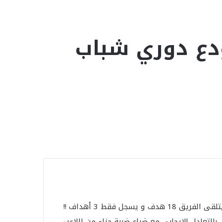
نودع دوري شباب
لأول مرة منذ تأسس الفريق في عام 1986 لم يسبق للفريق أن خسر ثلاث مباريات في أقل من أسبوع و بنتائج ثقيلة ليتلقى الفريق 18 هدف و يسجل فقط 3 أهداف !!
 2022 من دور الثمانية بالخسارة الثقيلة بنتيجة 1 : 6 ، شوط أول ينتهي بالتعادل الايجابي مع ضياع ضربة جزاء من اللاعب