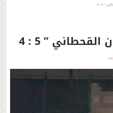
” 5 : 4
قحطاني ” 5 : 4
13