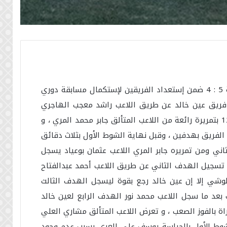
باللقاء الودي 33 بالموسم الفريق يحقق الفوز الصعب على فريق عين خالد ” عثمان القحطاني ” بنتيجة 5 : 4 ضمن إستعداد الفريقين لإستكمال مسابقة دوري
 إن شاءالله بالشهر القادم مارس 2022 ، تقدم بالتسجيل فريق عين خالد عن طريق اللاعب راشد معجب الهاجري
بالدقيقة 4 ، ولكن الفريق إستطاع العودة و تعديل النتيجة عن طريق اللاعب مشاري العلي بالدقيقة 12 بتمريرة رائعة من اللاعب المتألق جابر محمد المري ، و
الفريق بهدفين ، وقبل نهاية الشوط الأول بثلاث دقائق
هدف الثالث برأسية لينتهي الشوط الأول بالتقدم 3 : 1 ، وبالشوط الثاني ومن تمريره جابر المري اللاعب عثمان بوعياد يسجل
وخاصة بعد تسجيل الهدف الثاني عن طريق اللاعب أحمد عبدالفتاح
 37 عن طريق اللاعب عبدالله شكور البلوشي إلا إن عين خالد رجع بقوة ليسجل الهدف الثالث
هدف بعد ما سجل اللاعب محمد نور الهدف الرابع لعين خالد
نهت المباراة بالفوز الصعب ، و تعرض اللاعب المتألق مشاري العلي
الشوط الأول بالحراسة يوسف علي العري بسبب عدم وجود