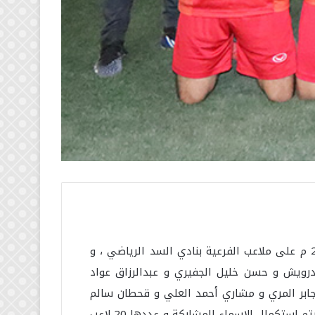
تم أختيار التشكيلة المشاركة بدوري شباب قطر 2022 إن شاءالله و المقرر إنطلاقها يوم الأحد الموافق 2022/03/06 م على ملاعب الفرعية بنادي السد الرياضي ، و
لدرويش و حسن خليل الجفيري و عبدالرزاق عواد
 جابر المري و مشاري أحمد العلي و قحطان سالم
الكربي و سعود أحمد العلي و أحمد علي الملا و محمد أحمد القصابي و محمد غريب العبيدلي ، و يوم الخميس سوف يتم إستكمال الاسماء المشاركة و عددها 20 لاعب